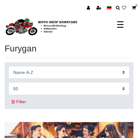
0
☰
Furygan
Filter