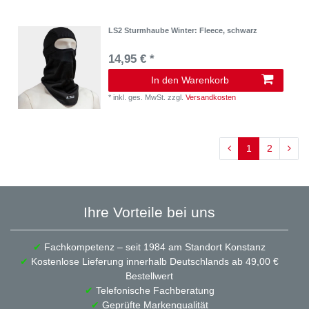
LS2 Sturmhaube Winter: Fleece, schwarz
14,95 € *
In den Warenkorb
*
inkl. ges. MwSt.
zzgl.
Versandkosten
1
2
Ihre Vorteile bei uns
✔
Fachkompetenz – seit 1984 am Standort Konstanz
✔
Kostenlose Lieferung innerhalb Deutschlands ab 49,00 €
Bestellwert
✔
Telefonische Fachberatung
✔
Geprüfte Markenqualität