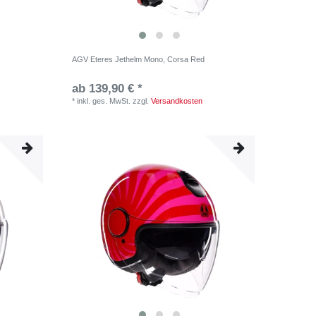
AGV Eteres Jethelm Mono, Corsa Red
ab 139,90 € *
*
inkl. ges. MwSt.
zzgl.
Versandkosten