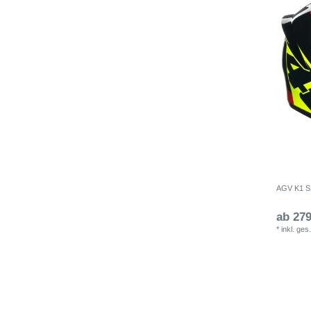
AGV K1 S 
ab 279
*
inkl. ges