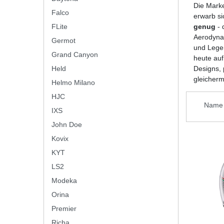
Die Mark
Falco
erwarb si
FLite
genug
- 
Aerodynam
Germot
und Legen
Grand Canyon
heute auf
Held
Designs, 
gleicherm
Helmo Milano
HJC
IXS
John Doe
Kovix
KYT
LS2
Modeka
Orina
Premier
Richa