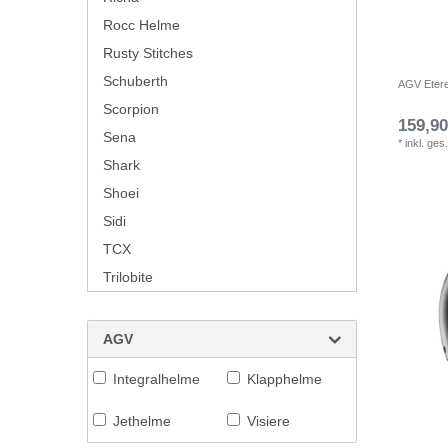
Rocc Helme
Rusty Stitches
Schuberth
AGV Eteres
Scorpion
159,90
Sena
*
inkl. ges
Shark
Shoei
Sidi
TCX
Trilobite
AGV
Integralhelme
Klapphelme
Jethelme
Visiere