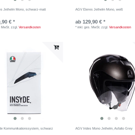
s Jethelm Mono, schwarz-matt
AGV Eteres Jethelm Mono, weiß
,90 € *
ab 129,90 € *
. MwSt.
zzgl.
Versandkosten
*
inkl. ges. MwSt.
zzgl.
Versandkosten
de Kommunikationssystem, schwarz
AGV Irides Mono Jethelm, Asfalto Grey