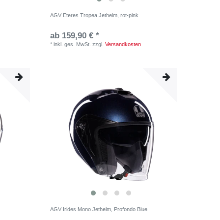
AGV Eteres Tropea Jethelm, rot-pink
ab 159,90 € *
*
inkl. ges. MwSt.
zzgl.
Versandkosten
AGV Irides Mono Jethelm, Profondo Blue