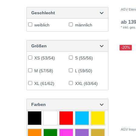
AGV Etere
Geschlecht
ab 139
weiblich
männlich
*
inkl. ges
Größen
-20%
XS (53/54)
S (55/56)
M (57/58)
L (59/50)
XL (61/62)
XXL (63/64)
Farben
AGV Insy