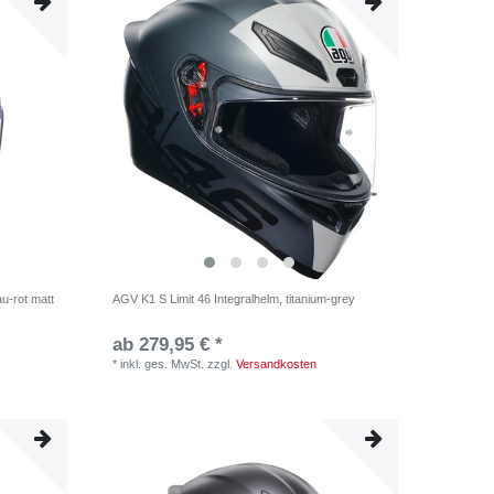
u-rot matt
AGV K1 S Limit 46 Integralhelm, titanium-grey
ab 279,95 € *
*
inkl. ges. MwSt.
zzgl.
Versandkosten