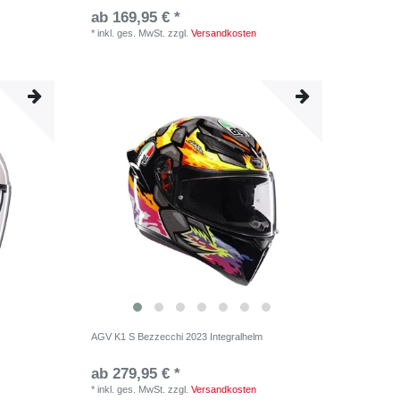
ab 169,95 € *
*
inkl. ges. MwSt.
zzgl.
Versandkosten
AGV K1 S Bezzecchi 2023 Integralhelm
ab 279,95 € *
*
inkl. ges. MwSt.
zzgl.
Versandkosten