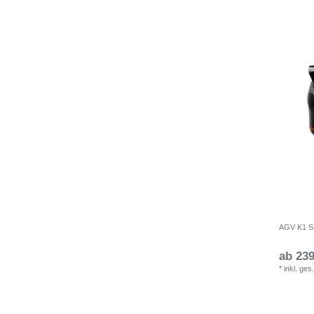
AGV K1 S 
ab 239
*
inkl. ges