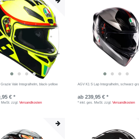
Grazie Vale Integralhelm, black-yellow
AGV K1 S Lap Integralhelm, schwarz-gra
,95 € *
ab 239,95 € *
. MwSt.
zzgl.
Versandkosten
*
inkl. ges. MwSt.
zzgl.
Versandkosten