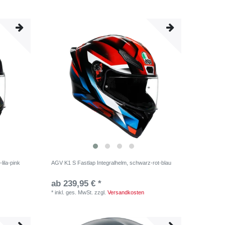
lila-pink
AGV K1 S Fastlap Integralhelm, schwarz-rot-blau
ab 239,95 € *
*
inkl. ges. MwSt.
zzgl.
Versandkosten