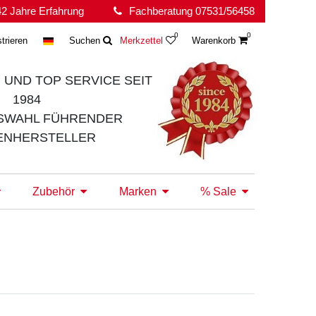
2 Jahre Erfahrung
Fachberatung 07531/56458
0
0
trieren
Suchen
Merkzettel
Warenkorb
 UND TOP SERVICE
SEIT
1984
SWAHL FÜHRENDER
ENHERSTELLER
Zubehör
Marken
% Sale