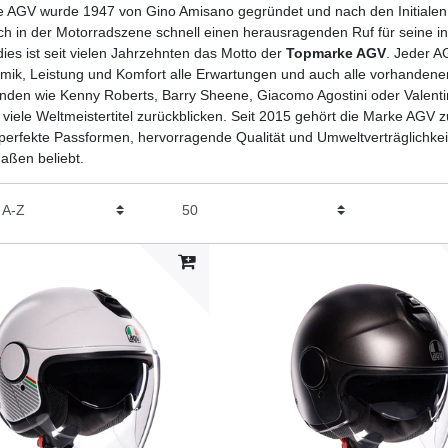
e AGV wurde 1947 von Gino Amisano gegründet und nach den Initiale
ch in der Motorradszene schnell einen herausragenden Ruf für seine i
dies ist seit vielen Jahrzehnten das Motto der
Topmarke AGV
. Jeder AG
ik, Leistung und Komfort alle Erwartungen und auch alle vorhandene
den wie Kenny Roberts, Barry Sheene, Giacomo Agostini oder Valentin
 viele Weltmeistertitel zurückblicken. Seit 2015 gehört die Marke AGV
perfekte Passformen, hervorragende Qualität und Umweltverträglichkeit
aßen beliebt.