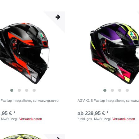
Fastlap Integralhelm, schwarz-grau-rot
AGV K1 S Fastlap Integralhelm, schwarz-
,95 € *
ab 239,95 € *
. MwSt.
zzgl.
Versandkosten
*
inkl. ges. MwSt.
zzgl.
Versandkosten