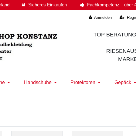
hland
Sicheres Einkaufen
Fachkompetenz – über 4
Anmelden
Regis
TOP BERATUNG
RIESENAU
MARK
he
Handschuhe
Protektoren
Gepäck