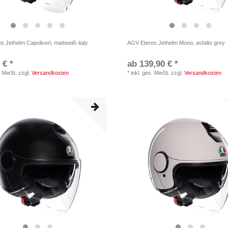
 Jethelm Capoliveri, mattweiß-italy
AGV Eteres Jethelm Mono, asfalto grey
 € *
ab 139,90 € *
. MwSt.
zzgl.
Versandkosten
*
inkl. ges. MwSt.
zzgl.
Versandkosten