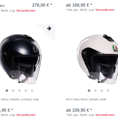
276,00 € *
ab 169,95 € *
00 €
*
inkl. ges. MwSt.
zzgl.
Versandkosten
. MwSt.
zzgl.
Versandkosten
s Mono Jethelm, schwarz-matt
AGV Irides Mono Jethelm, weiß
,95 € *
ab 159,95 € *
. MwSt.
zzgl.
Versandkosten
*
inkl. ges. MwSt.
zzgl.
Versandkosten