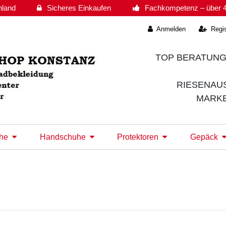
hland
Sicheres Einkaufen
Fachkompetenz – über 4
Anmelden
Regis
TOP BERATUNG
RIESENAU
MARK
he
Handschuhe
Protektoren
Gepäck