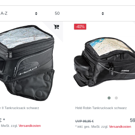
-40%
y II Tankrucksack schwarz
Held Robin Tankrucksack schwarz
€ *
59
UVP 99,95 €
. MwSt.
zzgl.
Versandkosten
*
inkl. ges. MwSt.
zzgl.
Versandkosten