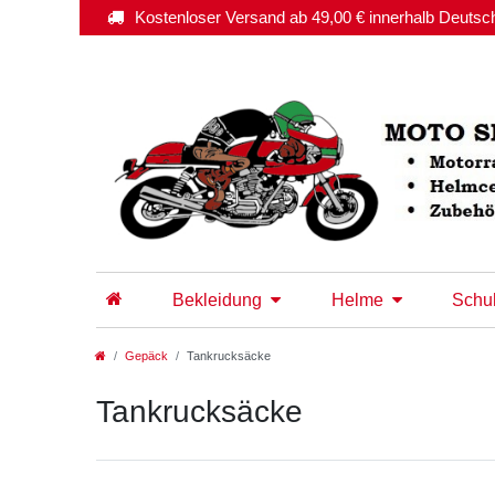
Kostenloser Versand ab 49,00 € innerhalb Deutsc
Bekleidung
Helme
Schu
Gepäck
Tankrucksäcke
Tankrucksäcke