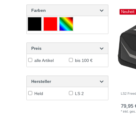
Farben
Neuheit
Preis
alle Artikel
bis 100 €
Hersteller
Held
LS 2
LS2 Free
79,95 
*
inkl. ges