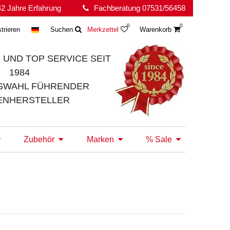
2 Jahre Erfahrung
Fachberatung 07531/56458
0
0
trieren
Suchen
Merkzettel
Warenkorb
 UND TOP SERVICE
SEIT
1984
SWAHL FÜHRENDER
ENHERSTELLER
Zubehör
Marken
% Sale