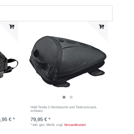
Held Tenda 2 Hecktasche und Tankrucksack,
schwarz
,95 € *
79,95 € *
*
inkl. ges. MwSt.
zzgl.
Versandkosten