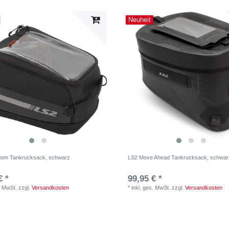
Neuheit
dom Tankrucksack, schwarz
LS2 Move Ahead Tankrucksack, schwar
€ *
99,95 € *
. MwSt.
zzgl.
Versandkosten
*
inkl. ges. MwSt.
zzgl.
Versandkosten