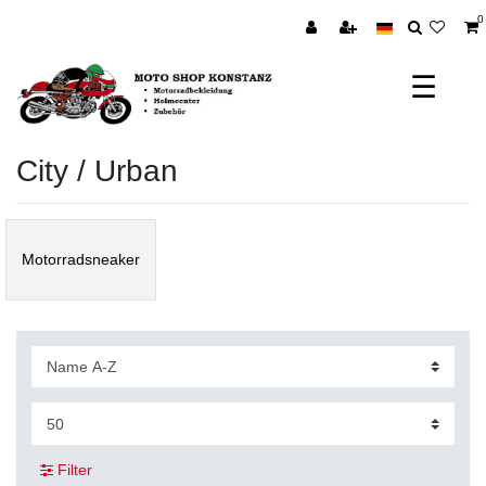
0
☰
City / Urban
Motorradsneaker
Filter