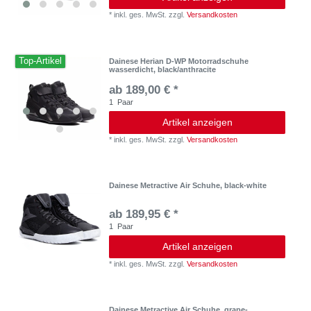
*
inkl. ges. MwSt.
zzgl.
Versandkosten
Top-Artikel
Dainese Herian D-WP Motorradschuhe
wasserdicht, black/anthracite
ab 189,00 € *
1
Paar
Artikel anzeigen
*
inkl. ges. MwSt.
zzgl.
Versandkosten
Dainese Metractive Air Schuhe, black-white
ab 189,95 € *
1
Paar
Artikel anzeigen
*
inkl. ges. MwSt.
zzgl.
Versandkosten
Dainese Metractive Air Schuhe, grape-