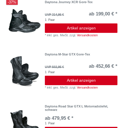
-37%
Daytona Journey XCR Gore-Tex
ab 199,00 € *
UVP 314,95 €
1
Paar
Artikel anzeigen
*
inkl. ges. MwSt.
zzgl.
Versandkosten
Daytona M-Star GTX Gore-Tex
ab 452,66 € *
UVP 502,95 €
1
Paar
Artikel anzeigen
*
inkl. ges. MwSt.
zzgl.
Versandkosten
Daytona Road Star GTX L Motorradstiefel,
schwarz
ab 479,95 € *
1
Paar