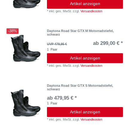
Artikel anzeigen
*
inkl. ges. MwSt.
zzgl.
Versandkosten
-38%
Daytona Road Star GTX M Motorradstiefel,
schwarz
ab 299,00 € *
UVP 479,95 €
1
Paar
Artikel anzeigen
*
inkl. ges. MwSt.
zzgl.
Versandkosten
Daytona Road Star GTX S Motorradstiefel,
schwarz
ab 479,95 € *
1
Paar
Artikel anzeigen
*
inkl. ges. MwSt.
zzgl.
Versandkosten