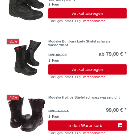
1
Paar
Artikel anzeigen
*
inkl. ges. MwSt.
zzgl.
Versandkosten
-21%
Modeka Bunbury Lady Stiefel schwarz
wasserdicht
ab 79,00 € *
UVP 99,90 €
1
Paar
Artikel anzeigen
*
inkl. ges. MwSt.
zzgl.
Versandkosten
-42%
Modeka Hydros Stiefel schwarz wasserdicht
99,00 € *
UVP 169,90 €
1
Paar
In den Warenkorb
*
inkl. ges. MwSt.
zzgl.
Versandkosten