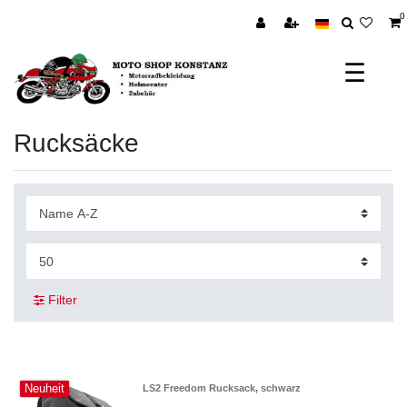
0
☰
Rucksäcke
Filter
Neuheit
LS2 Freedom Rucksack, schwarz