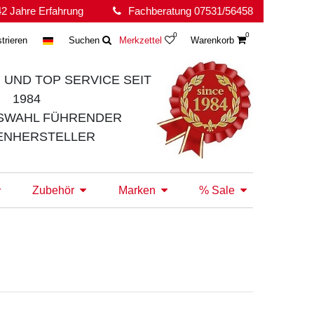
2 Jahre Erfahrung
Fachberatung 07531/56458
0
0
trieren
Suchen
Merkzettel
Warenkorb
 UND TOP SERVICE
SEIT
1984
SWAHL FÜHRENDER
ENHERSTELLER
Zubehör
Marken
% Sale