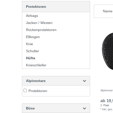
Protektoren
Airbags
Jacken / Westen
Rückenprotektoren
Ellbogen
Knie
Schulter
Hüfte
Knieschleifer
Alpinestars
Protektoren
Alpinestar
ab 19,
1
Paar
Büse
*
inkl. ges