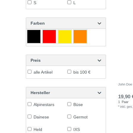
S
L
Farben
Preis
alle Artikel
bis 100 €
John Doe 
Hersteller
19,90 
1
Paar
Alpinestars
Büse
*
inkl. ges
Dainese
Germot
Held
IXS