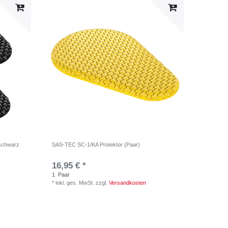
 schwarz
SAS-TEC SC-1/KA Protektor (Paar)
16,95 € *
1
Paar
*
inkl. ges. MwSt.
zzgl.
Versandkosten