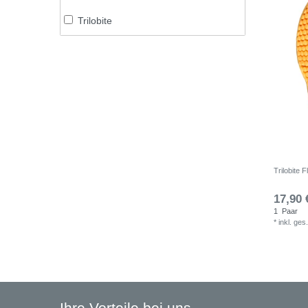
Trilobite
Trilobite 
17,90 
1
Paar
*
inkl. ges
Ihre Vorteile bei uns