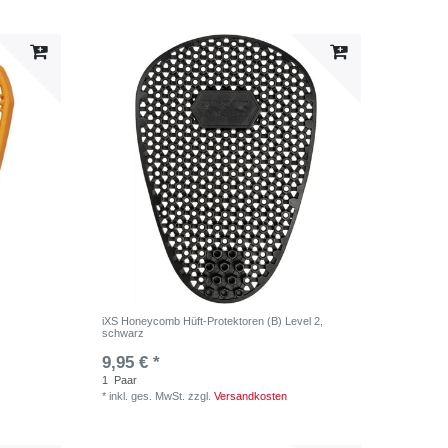
iXS Honeycomb Hüft-Protektoren (B) Level 2,
schwarz
9,95 € *
1
Paar
*
inkl. ges. MwSt.
zzgl.
Versandkosten