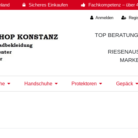
hland
Sicheres Einkaufen
Fachkompetenz – über 4
Anmelden
Regis
TOP BERATUNG
RIESENAU
MARK
he
Handschuhe
Protektoren
Gepäck