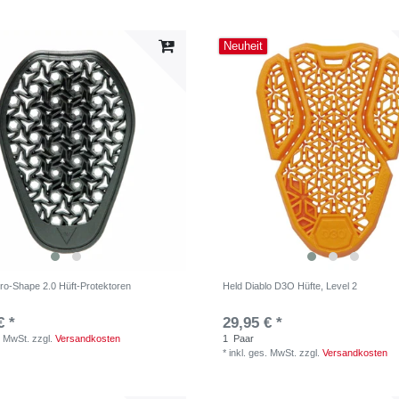
Neuheit
ro-Shape 2.0 Hüft-Protektoren
Held Diablo D3O Hüfte, Level 2
€ *
29,95 € *
. MwSt.
zzgl.
Versandkosten
1
Paar
*
inkl. ges. MwSt.
zzgl.
Versandkosten