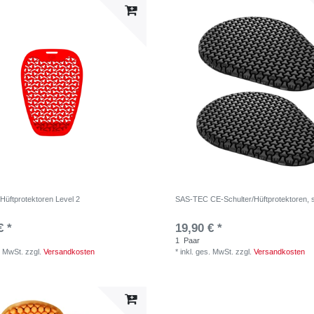
Hüftprotektoren Level 2
SAS-TEC CE-Schulter/Hüftprotektoren,
€ *
19,90 € *
1
Paar
. MwSt.
zzgl.
Versandkosten
*
inkl. ges. MwSt.
zzgl.
Versandkosten