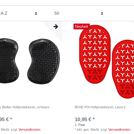
Neuheit
s Bioflex Hüftprotektoren, schwarz
BÜSE POi Hüftprotektoren, Level 2
95 € *
10,95 € *
1
Paar
. MwSt.
zzgl.
Versandkosten
*
inkl. ges. MwSt.
zzgl.
Versandkosten