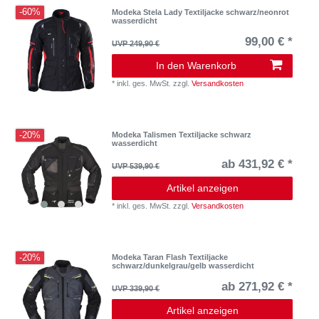
-60%
Modeka Stela Lady Textiljacke schwarz/neonrot
wasserdicht
99,00 € *
UVP 249,90 €
In den Warenkorb
*
inkl. ges. MwSt.
zzgl.
Versandkosten
-20%
Modeka Talismen Textiljacke schwarz
wasserdicht
ab 431,92 € *
UVP 539,90 €
Artikel anzeigen
*
inkl. ges. MwSt.
zzgl.
Versandkosten
-20%
Modeka Taran Flash Textiljacke
schwarz/dunkelgrau/gelb wasserdicht
ab 271,92 € *
UVP 339,90 €
Artikel anzeigen