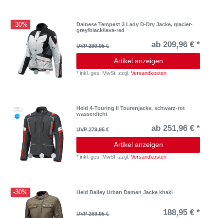
-30%
Dainese Tempest 3 Lady D-Dry Jacke, glacier-
grey/black/lava-red
ab 209,96 € *
UVP 299,95 €
Artikel anzeigen
*
inkl. ges. MwSt.
zzgl.
Versandkosten
Held 4-Touring II Tourenjacke, schwarz-rot
wasserdicht
ab 251,96 € *
UVP 279,95 €
Artikel anzeigen
*
inkl. ges. MwSt.
zzgl.
Versandkosten
-30%
Held Bailey Urban Damen Jacke khaki
188,95 € *
UVP 269,95 €