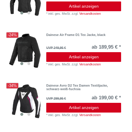
Artikel anzeigen
*
inkl. ges. MwSt.
zzgl.
Versandkosten
-24%
Dainese Air Frame D1 Tex Jacke, black
ab 189,95 € *
UVP 249,95 €
Artikel anzeigen
*
inkl. ges. MwSt.
zzgl.
Versandkosten
-34%
Dainese Avro D2 Tex Damen Textiljacke,
schwarz-weiß-fuchsia
ab 199,00 € *
UVP 299,95 €
Artikel anzeigen
*
inkl. ges. MwSt.
zzgl.
Versandkosten