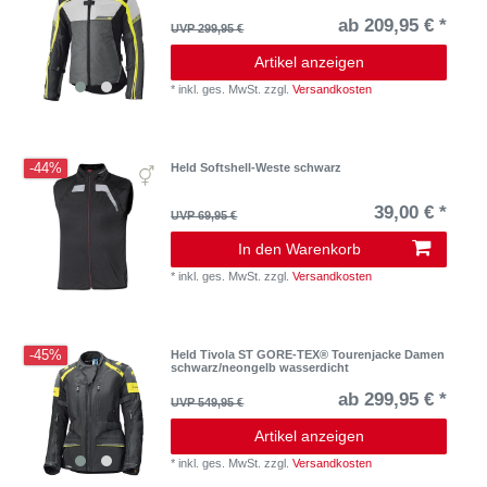
ab 209,95 € *
UVP 299,95 €
Artikel anzeigen
*
inkl. ges. MwSt.
zzgl.
Versandkosten
-44%
Held Softshell-Weste schwarz
39,00 € *
UVP 69,95 €
In den Warenkorb
*
inkl. ges. MwSt.
zzgl.
Versandkosten
-45%
Held Tivola ST GORE-TEX® Tourenjacke Damen
schwarz/neongelb wasserdicht
ab 299,95 € *
UVP 549,95 €
Artikel anzeigen
*
inkl. ges. MwSt.
zzgl.
Versandkosten