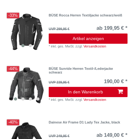
-33%
BÜSE Rocca Herren Textiljacke schwarz/weiß
ab 199,95 € *
UVP 299,95 €
Artikel anzeigen
*
inkl. ges. MwSt.
zzgl.
Versandkosten
-44%
BÜSE Sunride Herren Textil-/Lederjacke
schwarz
190,00 € *
UVP 339,95 €
In den Warenkorb
*
inkl. ges. MwSt.
zzgl.
Versandkosten
-40%
Dainese Air Frame D1 Lady Tex Jacke, black
ab 149,00 € *
UVP 249,95 €