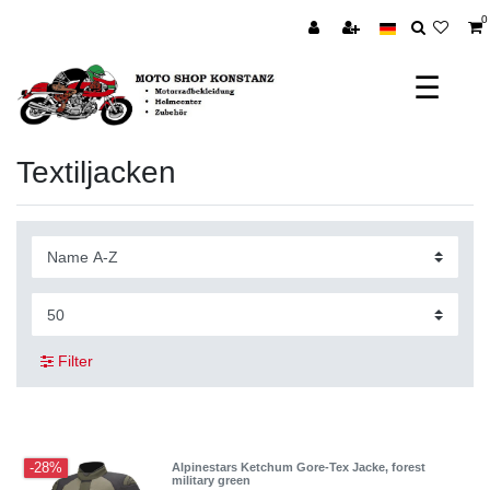
0
☰
Textiljacken
Filter
-28%
Alpinestars Ketchum Gore-Tex Jacke, forest
military green