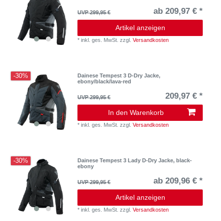
ab 209,97 € *
UVP 299,95 €
Artikel anzeigen
*
inkl. ges. MwSt.
zzgl.
Versandkosten
-30%
Dainese Tempest 3 D-Dry Jacke,
ebony/black/lava-red
209,97 € *
UVP 299,95 €
In den Warenkorb
*
inkl. ges. MwSt.
zzgl.
Versandkosten
-30%
Dainese Tempest 3 Lady D-Dry Jacke, black-
ebony
ab 209,96 € *
UVP 299,95 €
Artikel anzeigen
*
inkl. ges. MwSt.
zzgl.
Versandkosten