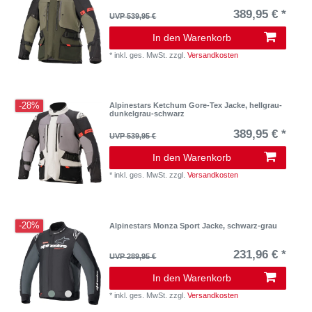
389,95 € *
UVP 539,95 €
In den Warenkorb
*
inkl. ges. MwSt.
zzgl.
Versandkosten
-28%
Alpinestars Ketchum Gore-Tex Jacke, hellgrau-
dunkelgrau-schwarz
389,95 € *
UVP 539,95 €
In den Warenkorb
*
inkl. ges. MwSt.
zzgl.
Versandkosten
-20%
Alpinestars Monza Sport Jacke, schwarz-grau
231,96 € *
UVP 289,95 €
In den Warenkorb
*
inkl. ges. MwSt.
zzgl.
Versandkosten