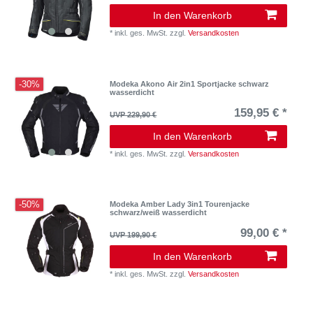
In den Warenkorb
*
inkl. ges. MwSt.
zzgl.
Versandkosten
-30%
Modeka Akono Air 2in1 Sportjacke schwarz
wasserdicht
159,95 € *
UVP 229,90 €
In den Warenkorb
*
inkl. ges. MwSt.
zzgl.
Versandkosten
-50%
Modeka Amber Lady 3in1 Tourenjacke
schwarz/weiß wasserdicht
99,00 € *
UVP 199,90 €
In den Warenkorb
*
inkl. ges. MwSt.
zzgl.
Versandkosten