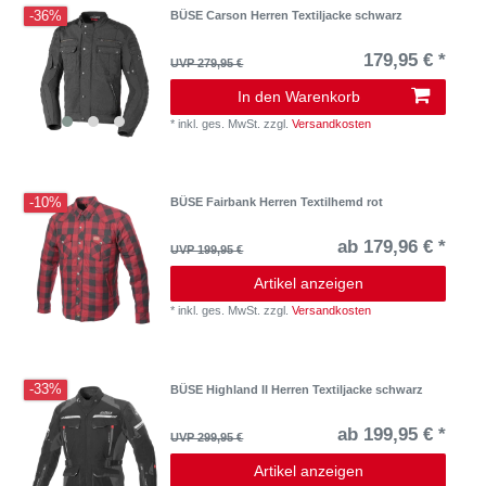
-36%
BÜSE Carson Herren Textiljacke schwarz
179,95 € *
UVP 279,95 €
In den Warenkorb
*
inkl. ges. MwSt.
zzgl.
Versandkosten
-10%
BÜSE Fairbank Herren Textilhemd rot
ab 179,96 € *
UVP 199,95 €
Artikel anzeigen
*
inkl. ges. MwSt.
zzgl.
Versandkosten
-33%
BÜSE Highland II Herren Textiljacke schwarz
ab 199,95 € *
UVP 299,95 €
Artikel anzeigen