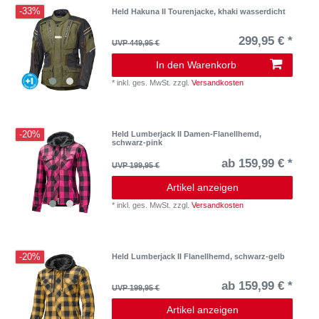
-33%
Held Hakuna II Tourenjacke, khaki wasserdicht
299,95 € *
UVP 449,95 €
In den Warenkorb
*
inkl. ges. MwSt.
zzgl.
Versandkosten
-20%
Held Lumberjack II Damen-Flanellhemd,
schwarz-pink
ab 159,99 € *
UVP 199,95 €
Artikel anzeigen
*
inkl. ges. MwSt.
zzgl.
Versandkosten
-20%
Held Lumberjack II Flanellhemd, schwarz-gelb
ab 159,99 € *
UVP 199,95 €
Artikel anzeigen