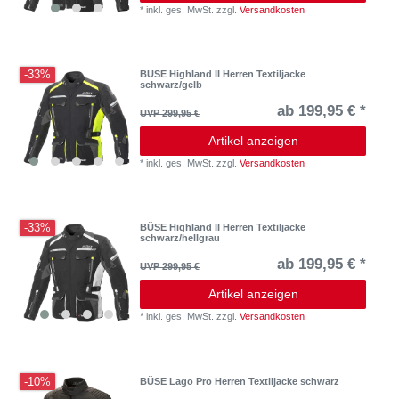
*
inkl. ges. MwSt.
zzgl.
Versandkosten
-33%
BÜSE Highland II Herren Textiljacke
schwarz/gelb
ab 199,95 € *
UVP 299,95 €
Artikel anzeigen
*
inkl. ges. MwSt.
zzgl.
Versandkosten
-33%
BÜSE Highland II Herren Textiljacke
schwarz/hellgrau
ab 199,95 € *
UVP 299,95 €
Artikel anzeigen
*
inkl. ges. MwSt.
zzgl.
Versandkosten
-10%
BÜSE Lago Pro Herren Textiljacke schwarz