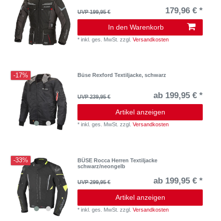
179,96 € *
UVP 199,95 €
In den Warenkorb
*
inkl. ges. MwSt.
zzgl.
Versandkosten
-17%
Büse Rexford Textiljacke, schwarz
ab 199,95 € *
UVP 239,95 €
Artikel anzeigen
*
inkl. ges. MwSt.
zzgl.
Versandkosten
-33%
BÜSE Rocca Herren Textiljacke
schwarz/neongelb
ab 199,95 € *
UVP 299,95 €
Artikel anzeigen
*
inkl. ges. MwSt.
zzgl.
Versandkosten