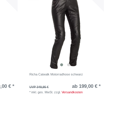
Richa Catwalk Motorradhose schwarz
,00 € *
ab 199,00 € *
UVP 349,95 €
*
inkl. ges. MwSt.
zzgl.
Versandkosten