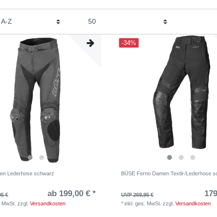
-34%
en Lederhose schwarz
BÜSE Ferno Damen Textil-/Lederhose 
ab 199,00 € *
179
95 €
UVP 269,95 €
. MwSt.
zzgl.
Versandkosten
*
inkl. ges. MwSt.
zzgl.
Versandkosten