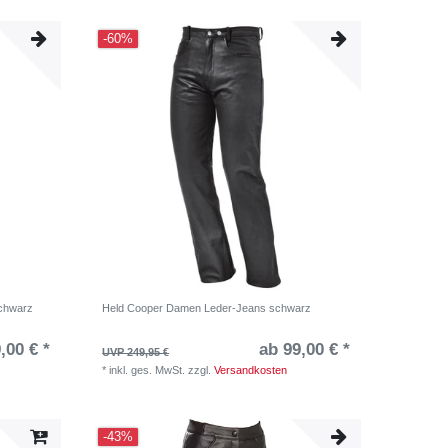
-60%
chwarz
Held Cooper Damen Leder-Jeans schwarz
,00 € *
ab 99,00 € *
UVP 249,95 €
*
inkl. ges. MwSt.
zzgl.
Versandkosten
-43%