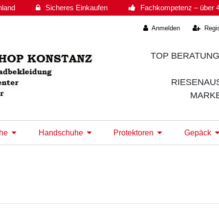
hland
Sicheres Einkaufen
Fachkompetenz – über 4
Anmelden
Regis
TOP BERATUNG
RIESENAU
MARK
he
Handschuhe
Protektoren
Gepäck