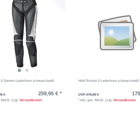
 II Damen-Lederhose schwarz/weiß
Held Rocket II Lederhose schwarz/weiß
259,95 € *
179
95 €
UVP 379,95 €
. MwSt.
zzgl.
Versandkosten
*
inkl. ges. MwSt.
zzgl.
Versandkosten