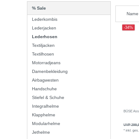
% Sale
Lederkombis
-34%
Lederjacken
Lederhosen
Textiljacken
Textilhosen
Motorradjeans
Damenbekleidung
Airbagwesten
Handschuhe
Stiefel & Schuhe
Integralhelme
BÜSE Ass
Klapphelme
Modularhelme
UVP 299,
*
inkl. ges
Jethelme