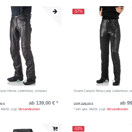
-57%
yon Heroic Lederhose, schwarz
Grand Canyon Nena Lady Lederhose, s
ab 139,00 € *
ab 99
00 €
UVP 229,00 €
. MwSt.
zzgl.
Versandkosten
*
inkl. ges. MwSt.
zzgl.
Versandkosten
-53%