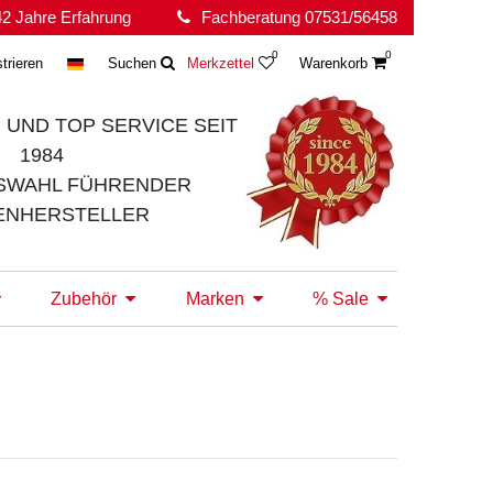
2 Jahre Erfahrung
Fachberatung 07531/56458
0
0
trieren
Suchen
Merkzettel
Warenkorb
 UND TOP SERVICE
SEIT
1984
SWAHL FÜHRENDER
ENHERSTELLER
Zubehör
Marken
% Sale