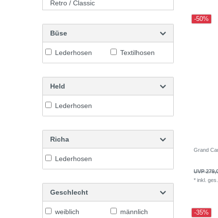
Retro / Classic
-50%
Büse
Lederhosen
Textilhosen
Held
Lederhosen
Richa
Grand Can
Lederhosen
UVP 279,
*
inkl. ges
Geschlecht
weiblich
männlich
-35%