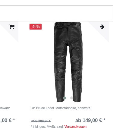
-49%
schwarz
Difi Bruce Leder-Motorradhose, schwarz
,00 € *
ab 149,00 € *
UVP 289,95 €
*
inkl. ges. MwSt.
zzgl.
Versandkosten