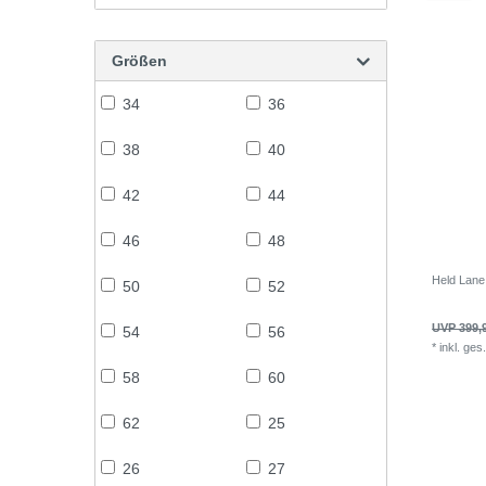
Größen
34
36
38
40
42
44
46
48
Held Lane
50
52
UVP 399,
54
56
*
inkl. ges
58
60
62
25
26
27