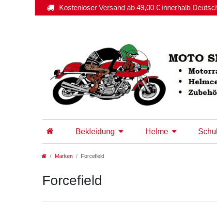
Kostenloser Versand ab 49,00 € innerhalb Deutsc
Bekleidung
Helme
Schu
Marken
Forcefield
Forcefield