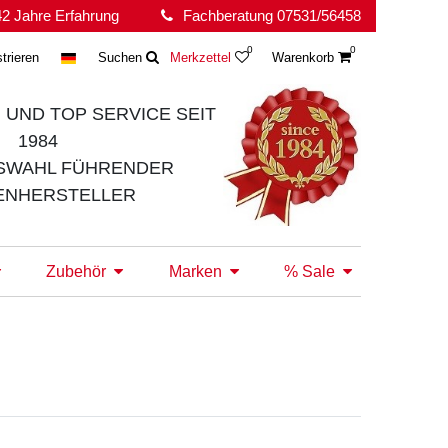
2 Jahre Erfahrung
Fachberatung 07531/56458
0
0
trieren
Suchen
Merkzettel
Warenkorb
 UND TOP SERVICE
SEIT
1984
SWAHL FÜHRENDER
ENHERSTELLER
Zubehör
Marken
% Sale