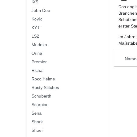
IXS
Das engli
John Doe
Branchen 
Kovix
Schutzbek
erster St
KYT
LS2
Im Jahre 
Maßstäbe 
Modeka
Orina
Premier
Richa
Rocc Helme
Rusty Stitches
Schuberth
Scorpion
Sena
Shark
Shoei