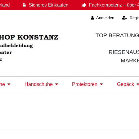
hland
Sicheres Einkaufen
Fachkompetenz – über 4
Anmelden
Regis
TOP BERATUNG
RIESENAU
MARK
he
Handschuhe
Protektoren
Gepäck