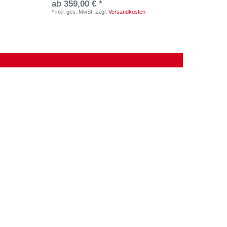
ab 359,00 € *
ab 35
*
inkl. ges. MwSt.
zzgl.
Versandkosten
*
inkl. ge