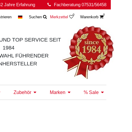
2 Jahre Erfahrung
Fachberatung 07531/56458
0
0
trieren
Suchen
Merkzettel
Warenkorb
UND TOP SERVICE
SEIT
1984
WAHL FÜHRENDER
NHERSTELLER
Zubehör
Marken
% Sale