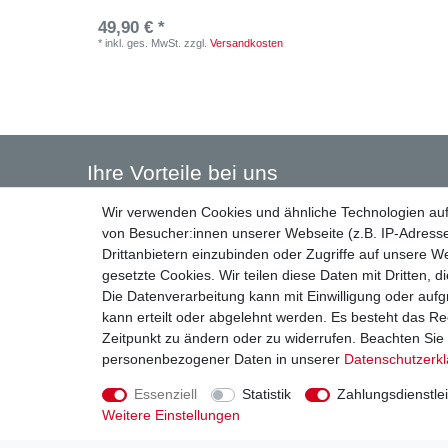
49,90 € *
*
inkl. ges. MwSt.
zzgl.
Versandkosten
Ihre Vorteile bei uns
Wir verwenden Cookies und ähnliche Technologien au
✔
Fachkompetenz – seit 1984 am Standort Konstanz
von Besucher:innen unserer Webseite (z.B. IP-Adresse
✔
Kostenlose Lieferung innerhalb Deutschlands ab 49,00
Drittanbietern einzubinden oder Zugriffe auf unsere We
✔
Telefonische Fachberatung
gesetzte Cookies. Wir teilen diese Daten mit Dritten, d
✔
Geprüfte Markenqualität
Die Datenverarbeitung kann mit Einwilligung oder auf
✔
Sichere Zahlung mit SSL
kann erteilt oder abgelehnt werden. Es besteht das Rec
Zeitpunkt zu ändern oder zu widerrufen. Beachten Si
personenbezogener Daten in unserer
Daten­schutz­erk
Essenziell
Statistik
Zahlungsdienstlei
Unsere Hotline
Social
Weitere Einstellungen