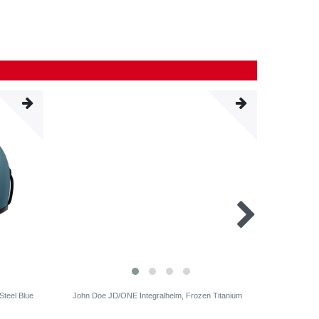
Steel Blue
John Doe JD/ONE Integralhelm, Frozen Titanium
John Doe