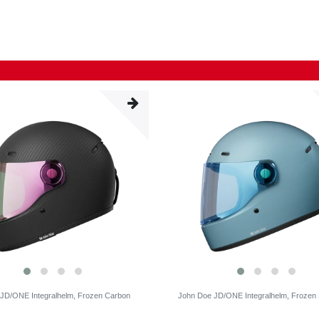
JD/ONE Integralhelm, Frozen Carbon
John Doe JD/ONE Integralhelm, Frozen 