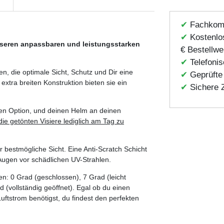
✔
Fachkomp
✔
Kostenlos
 unseren anpassbaren und leistungsstarken
€ Bestellwe
✔
Telefoni
n, die optimale Sicht, Schutz und Dir eine
✔
Geprüfte 
extra breiten Konstruktion bieten sie ein
✔
Sichere 
ren Option, und deinen Helm an deinen
ie getönten Visiere lediglich am Tag zu
ür bestmögliche Sicht. Eine Anti-Scratch Schicht
 Augen vor schädlichen UV-Strahlen.
en: 0 Grad (geschlossen), 7 Grad (leicht
d (vollständig geöffnet). Egal ob du einen
ftstrom benötigst, du findest den perfekten