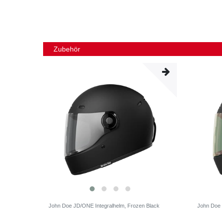
Zubehör
John Doe JD/ONE Integralhelm, Frozen Black
John Doe 