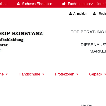
hland
Sicheres Einkaufen
Fachkompetenz – über 4
Anmelden
Regis
TOP BERATUNG 
RIESENAUS
MARKE
he
Handschuhe
Protektoren
Gepäck
John Doe