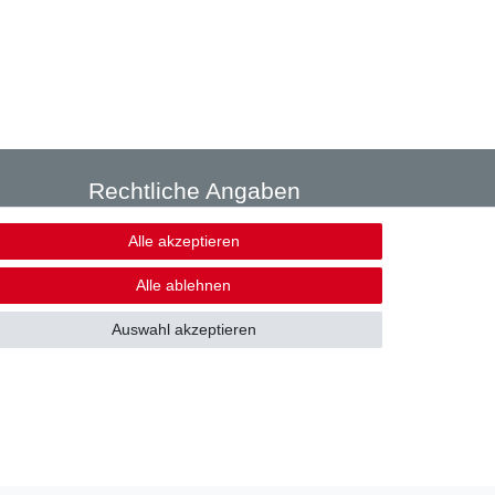
Rechtliche Angaben
Alle akzeptieren
AGB
Datenschutzerklärung
Alle ablehnen
Widerrufsbelehrung
Muster Widerrufsbelehrung
Auswahl akzeptieren
Impressum
Vertrag widerrufen
per
Wir versenden mit