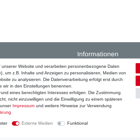
Informationen
f unserer Website und verarbeiten personenbezogene Daten
Kontakt
), um z.B. Inhalte und Anzeigen zu personalisieren, Medien von
 € Bestellwert
Versandkosten
bsite zu analysieren. Die Datenverarbeitung erfolgt erst durch
Zahlungsarten
ie wir in den Einstellungen benennen.
Stellenangebote
grund eines berechtigten Interesses erfolgen. Die Zustimmung
Über uns
ht, nicht einzuwilligen und die Einwilligung zu einem späteren
Unser Team
e unser
Impressum
und weitere Hinweise zur Verwendung
lärung
.
ster
Externe Medien
Funktional
 Media
Bezahlen Sie bequem 