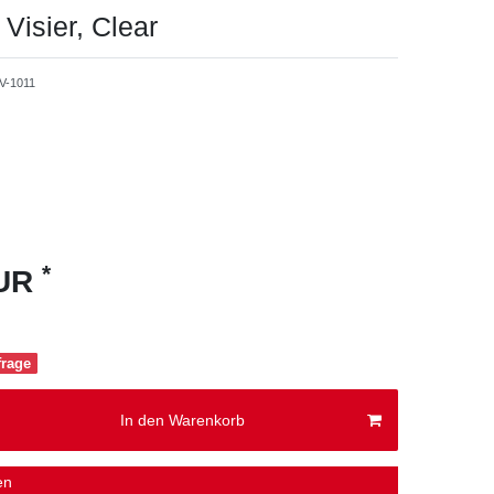
Visier, Clear
V-1011
*
EUR
frage
In den Warenkorb
en