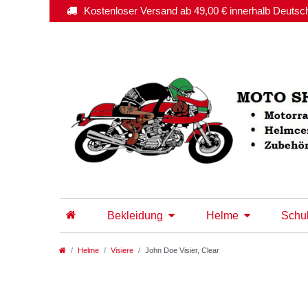
Kostenloser Versand ab 49,00 € innerhalb Deutsc
Bekleidung
Helme
Schu
Helme
Visiere
John Doe Visier, Clear