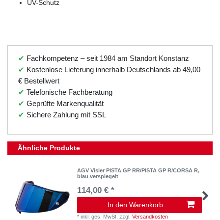
UV-Schutz
✔
Fachkompetenz – seit 1984 am Standort Konstanz
✔
Kostenlose Lieferung innerhalb Deutschlands ab 49,00
€ Bestellwert
✔
Telefonische Fachberatung
✔
Geprüfte Markenqualität
✔
Sichere Zahlung mit SSL
Ähnliche Produkte
AGV Visier PISTA GP RR/PISTA GP R/CORSA R,
blau verspiegelt
114,00 € *
In den Warenkorb
*
inkl. ges. MwSt.
zzgl.
Versandkosten