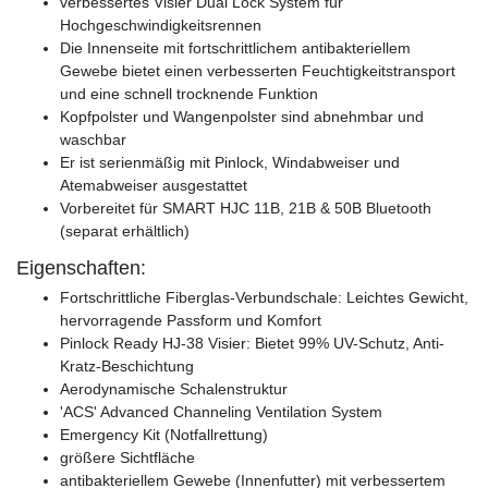
verbessertes Visier Dual Lock System für
Hochgeschwindigkeitsrennen
Die Innenseite mit fortschrittlichem antibakteriellem
Gewebe bietet einen verbesserten Feuchtigkeitstransport
und eine schnell trocknende Funktion
Kopfpolster und Wangenpolster sind abnehmbar und
waschbar
Er ist serienmäßig mit Pinlock, Windabweiser und
Atemabweiser ausgestattet
Vorbereitet für SMART HJC 11B, 21B & 50B Bluetooth
(separat erhältlich)
Eigenschaften:
Fortschrittliche Fiberglas-Verbundschale: Leichtes Gewicht,
hervorragende Passform und Komfort
Pinlock Ready HJ-38 Visier: Bietet 99% UV-Schutz, Anti-
Kratz-Beschichtung
Aerodynamische Schalenstruktur
'ACS' Advanced Channeling Ventilation System
Emergency Kit (Notfallrettung)
größere Sichtfläche
antibakteriellem Gewebe (Innenfutter) mit verbessertem