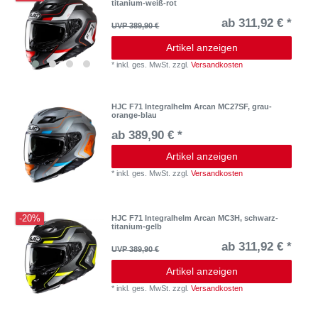
titanium-weiß-rot
ab 311,92 € *
UVP 389,90 €
Artikel anzeigen
*
inkl. ges. MwSt.
zzgl.
Versandkosten
HJC F71 Integralhelm Arcan MC27SF, grau-
orange-blau
ab 389,90 € *
Artikel anzeigen
*
inkl. ges. MwSt.
zzgl.
Versandkosten
-20%
HJC F71 Integralhelm Arcan MC3H, schwarz-
titanium-gelb
ab 311,92 € *
UVP 389,90 €
Artikel anzeigen
*
inkl. ges. MwSt.
zzgl.
Versandkosten