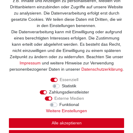
z.B. Inhalte und Anzeigen zu personalisieren, Medien von
Drittanbietern einzubinden oder Zugriffe auf unsere Website
zu analysieren. Die Datenverarbeitung erfolgt erst durch
gesetzte Cookies. Wir teilen diese Daten mit Dritten, die wir
in den Einstellungen benennen.
Die Datenverarbeitung kann mit Einwilligung oder aufgrund
Wir versenden mit
eines berechtigten Interesses erfolgen. Die Zustimmung
kann erteilt oder abgelehnt werden. Es besteht das Recht,
nicht einzuwilligen und die Einwilligung zu einem späteren
Zeitpunkt zu ändern oder zu widerrufen. Beachten Sie unser
Impressum
und weitere Hinweise zur Verwendung
personenbezogener Daten in unserer
Daten­schutz­erklärung
.
Essenziell
Statistik
Zahlungsdienstleister
Externe Medien
Funktional
Weitere Einstellungen
Alle akzeptieren
© Copyright 2026. Alle Rechte vorbehalten