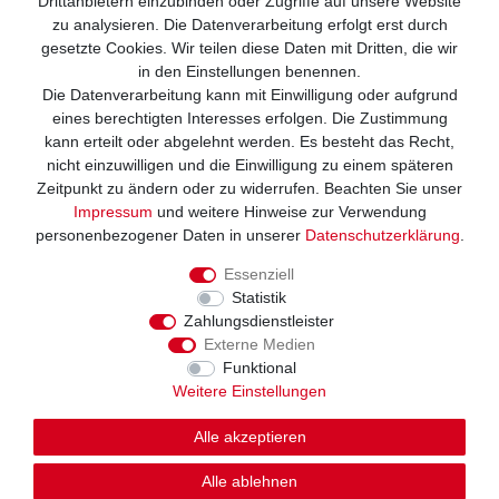
Drittanbietern einzubinden oder Zugriffe auf unsere Website
zu analysieren. Die Datenverarbeitung erfolgt erst durch
gesetzte Cookies. Wir teilen diese Daten mit Dritten, die wir
in den Einstellungen benennen.
Die Datenverarbeitung kann mit Einwilligung oder aufgrund
Wir versenden mit
eines berechtigten Interesses erfolgen. Die Zustimmung
kann erteilt oder abgelehnt werden. Es besteht das Recht,
nicht einzuwilligen und die Einwilligung zu einem späteren
Zeitpunkt zu ändern oder zu widerrufen. Beachten Sie unser
Impressum
und weitere Hinweise zur Verwendung
personenbezogener Daten in unserer
Daten­schutz­erklärung
.
Essenziell
Statistik
Zahlungsdienstleister
Externe Medien
Funktional
Weitere Einstellungen
Alle akzeptieren
© Copyright 2026. Alle Rechte vorbehalten
Alle ablehnen